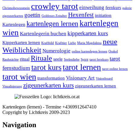
crowley tarot
einweihung
fernkurs
Christusbewusstsein
galerie
Hexenfest
goettin
initiation
zigeunerkarten
Goldenes Zeitalter
kartenlegen
kartenlegen lernen
Kartenlegen
wien
kipperkarten kurs
Kartenlegerin buchen
neue
Kipperkarten lernen
Kraftbild
Krafttier
Liebe
Maria Magdalena
Weiblichkeit
Numerologie
online kartenlegen lernen
Orakel
Rituale
tarot
ritual
seele
Rauhnächte
Seelenliebe
Spirit
tarot fernkurs
tarot lernen
tarot kurs
fernstudium
tarot online lernen
tarot wien
Visionary Art
transformation
Visionboard
zigeunerkarten kurs
zigeunerkarten lernen
Visualisierung
Kartenlegen (lernen) - Termine +4369912647410
Facebook
Nach
Copyright by Lichtkreis 2009-2023
oben
Navigation