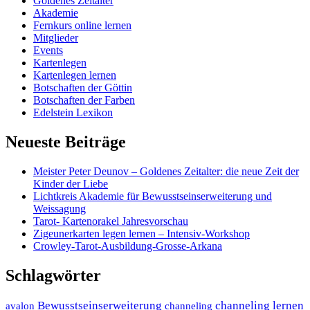
Goldenes Zeitalter
Akademie
Fernkurs online lernen
Mitglieder
Events
Kartenlegen
Kartenlegen lernen
Botschaften der Göttin
Botschaften der Farben
Edelstein Lexikon
Neueste Beiträge
Meister Peter Deunov – Goldenes Zeitalter: die neue Zeit der
Kinder der Liebe
Lichtkreis Akademie für Bewusstseinserweiterung und
Weissagung
Tarot- Kartenorakel Jahresvorschau
Zigeunerkarten legen lernen – Intensiv-Workshop
Crowley-Tarot-Ausbildung-Grosse-Arkana
Schlagwörter
Bewusstseinserweiterung
channeling lernen
avalon
channeling