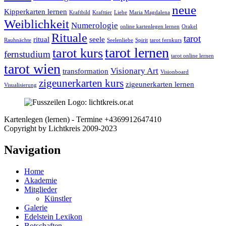
neue
Kipperkarten lernen
Kraftbild
Krafttier
Liebe
Maria Magdalena
Weiblichkeit
Numerologie
online kartenlegen lernen
Orakel
Rituale
tarot
ritual
seele
Rauhnächte
Seelenliebe
Spirit
tarot fernkurs
tarot lernen
tarot kurs
fernstudium
tarot online lernen
tarot wien
Visionary Art
transformation
Visionboard
zigeunerkarten kurs
zigeunerkarten lernen
Visualisierung
Kartenlegen (lernen) - Termine +4369912647410
Facebook
Nach
Copyright by Lichtkreis 2009-2023
oben
Navigation
Home
Akademie
Mitglieder
Künstler
Galerie
Edelstein Lexikon
Botschaften