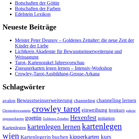
Botschaften der Göttin
Botschaften der Farben
Edelstein Lexikon
Neueste Beiträge
Meister Peter Deunov – Goldenes Zeitalter: die neue Zeit der
Kinder der Liebe
Lichtkreis Akademie für Bewusstseinserweiterung und
Weissagung
Tarot- Kartenorakel Jahresvorschau
Zigeunerkarten legen lernen – Intensiv-Workshop
Crowley-Tarot-Ausbildung-Grosse-Arkana
Schlagwörter
Bewusstseinserweiterung
channeling lernen
avalon
channeling
crowley tarot
einweihung
fernkurs
Christusbewusstsein
galerie
Hexenfest
goettin
initiation
zigeunerkarten
Goldenes Zeitalter
kartenlegen
kartenlegen lernen
Kartenlegen
wien
kipperkarten kurs
Kartenlegerin buchen