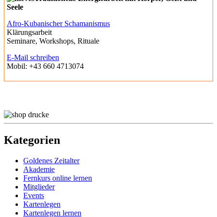
Seele
Afro-Kubanischer Schamanismus
Klärungsarbeit
Seminare, Workshops, Rituale
E-Mail schreiben
Mobil: +43 660 4713074
Seitenleiste
Kategorien
Goldenes Zeitalter
Akademie
Fernkurs online lernen
Mitglieder
Events
Kartenlegen
Kartenlegen lernen