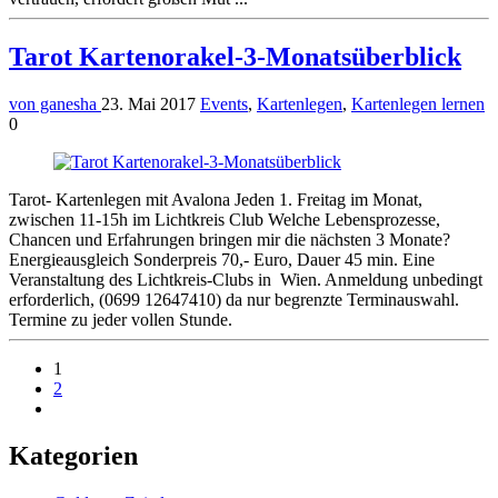
Tarot Kartenorakel-3-Monatsüberblick
von ganesha
23. Mai 2017
Events
,
Kartenlegen
,
Kartenlegen lernen
0
Tarot- Kartenlegen mit Avalona Jeden 1. Freitag im Monat,
zwischen 11-15h im Lichtkreis Club Welche Lebensprozesse,
Chancen und Erfahrungen bringen mir die nächsten 3 Monate?
Energieausgleich Sonderpreis 70,- Euro, Dauer 45 min. Eine
Veranstaltung des Lichtkreis-Clubs in Wien. Anmeldung unbedingt
erforderlich, (0699 12647410) da nur begrenzte Terminauswahl.
Termine zu jeder vollen Stunde.
1
2
Weiter
Seitenleiste
Kategorien