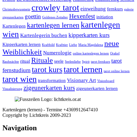
crowley tarot
einweihung
fernkurs
Christusbewusstsein
galerie
Hexenfest
goettin
initiation
zigeunerkarten
Goldenes Zeitalter
kartenlegen
kartenlegen lernen
Kartenlegen
wien
kipperkarten kurs
Kartenlegerin buchen
neue
Kipperkarten lernen
Kraftbild
Krafttier
Liebe
Maria Magdalena
Weiblichkeit
Numerologie
online kartenlegen lernen
Orakel
Rituale
tarot
ritual
seele
Rauhnächte
Seelenliebe
Spirit
tarot fernkurs
tarot lernen
tarot kurs
fernstudium
tarot online lernen
tarot wien
Visionary Art
transformation
Visionboard
zigeunerkarten kurs
zigeunerkarten lernen
Visualisierung
Kartenlegen (lernen) - Termine +4369912647410
Facebook
Nach
Copyright by Lichtkreis 2009-2023
oben
Navigation