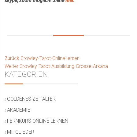
skype, zoom möglich! Siehe
hier.
Beitragsnavigation
Vorhergehender
Zurück
Crowley-Tarot-Online-lernen
Nächster
Beitrag:
Weiter
Crowley-Tarot-Ausbildung-Grosse-Arkana
Seitenleiste
KATEGORIEN
Beitrag:
GOLDENES ZEITALTER
AKADEMIE
FERNKURS ONLINE LERNEN
MITGLIEDER