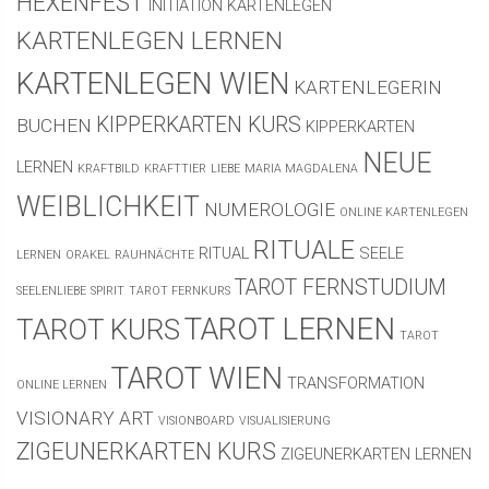
HEXENFEST
INITIATION
KARTENLEGEN
KARTENLEGEN LERNEN
KARTENLEGEN WIEN
KARTENLEGERIN
KIPPERKARTEN KURS
BUCHEN
KIPPERKARTEN
NEUE
LERNEN
KRAFTBILD
KRAFTTIER
LIEBE
MARIA MAGDALENA
WEIBLICHKEIT
NUMEROLOGIE
ONLINE KARTENLEGEN
RITUALE
RITUAL
SEELE
LERNEN
ORAKEL
RAUHNÄCHTE
TAROT FERNSTUDIUM
SEELENLIEBE
SPIRIT
TAROT FERNKURS
TAROT LERNEN
TAROT KURS
TAROT
TAROT WIEN
TRANSFORMATION
ONLINE LERNEN
VISIONARY ART
VISIONBOARD
VISUALISIERUNG
ZIGEUNERKARTEN KURS
ZIGEUNERKARTEN LERNEN