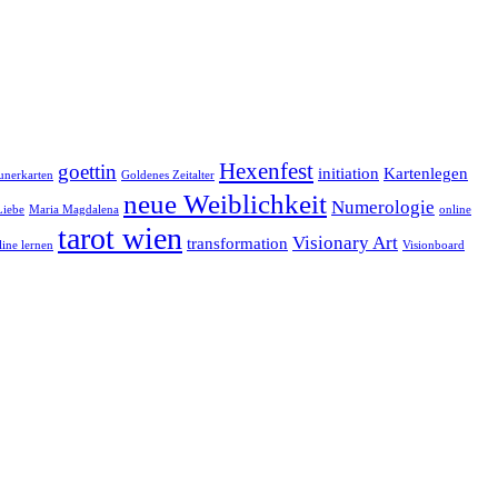
Hexenfest
goettin
initiation
Kartenlegen
eunerkarten
Goldenes Zeitalter
neue Weiblichkeit
Numerologie
Liebe
Maria Magdalena
online
tarot wien
Visionary Art
transformation
line lernen
Visionboard