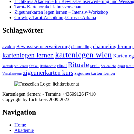
Lichtkreis Akademie für Bewusstseinserweiterung und Weissa
Tarot- Kartenorakel Jahresvorschau
Zigeunerkarten legen lernen – Intensiv-Workshop
Crowley-Tarot-Ausbildung-Grosse-Arkana
Schlagwörter
Bewusstseinserweiterung
channeling lernen
avalon
channeling
C
kartenlegen wien
kartenlegen lernen
Kartenleg
Rituale
ritual
seele
kartenlegen lernen
Orakel
Rauhnächte
Seelenliebe
Spirit
tarot
zigeunerkarten kurs
zigeunerkarten lernen
Visualisierung
Kartenlegen (lernen) - Termine +4369912647410
Facebook
Nach
Copyright by Lichtkreis 2009-2023
oben
Navigation
Home
Akademie