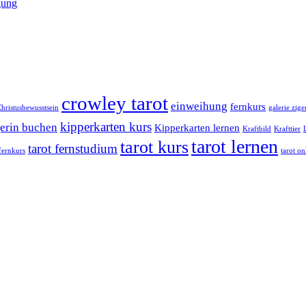
gung
crowley tarot
einweihung
fernkurs
hristusbewusstsein
galerie zig
kipperkarten kurs
erin buchen
Kipperkarten lernen
Kraftbild
Krafttier
tarot lernen
tarot kurs
tarot fernstudium
 fernkurs
tarot on