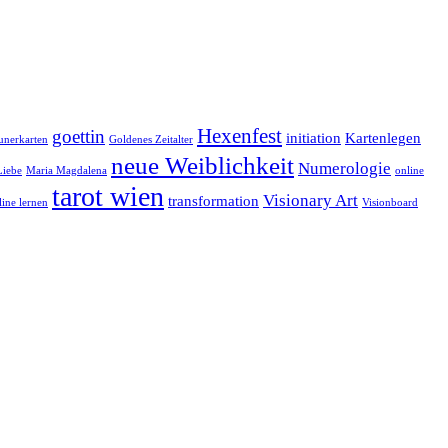
Hexenfest
goettin
initiation
Kartenlegen
eunerkarten
Goldenes Zeitalter
neue Weiblichkeit
Numerologie
Liebe
Maria Magdalena
online
tarot wien
Visionary Art
transformation
line lernen
Visionboard