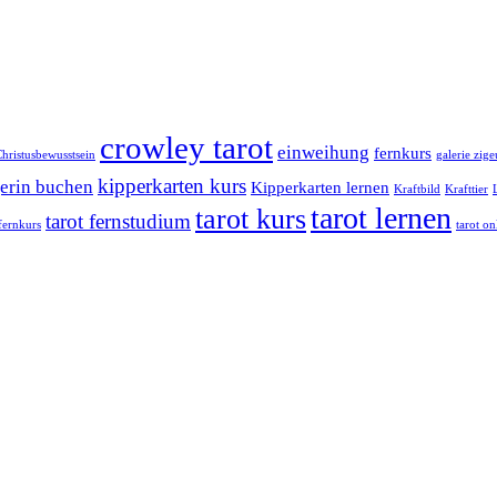
crowley tarot
einweihung
fernkurs
hristusbewusstsein
galerie zig
kipperkarten kurs
erin buchen
Kipperkarten lernen
Kraftbild
Krafttier
tarot lernen
tarot kurs
tarot fernstudium
 fernkurs
tarot on