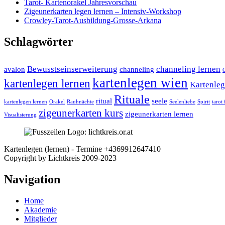
Tarot- Kartenorakel Jahresvorschau
Zigeunerkarten legen lernen – Intensiv-Workshop
Crowley-Tarot-Ausbildung-Grosse-Arkana
Schlagwörter
Bewusstseinserweiterung
channeling lernen
avalon
channeling
C
kartenlegen wien
kartenlegen lernen
Kartenleg
Rituale
ritual
seele
kartenlegen lernen
Orakel
Rauhnächte
Seelenliebe
Spirit
tarot
zigeunerkarten kurs
zigeunerkarten lernen
Visualisierung
Kartenlegen (lernen) - Termine +4369912647410
Facebook
Nach
Copyright by Lichtkreis 2009-2023
oben
Navigation
Home
Akademie
Mitglieder