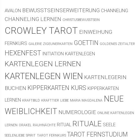
BEWUSSTSEINSERWEITERUNG
AVALON
CHANNELING
CHANNELING LERNEN
CHRISTUSBEWUSSTSEIN
CROWLEY TAROT
EINWEIHUNG
GOETTIN
FERNKURS
GALERIE ZIGEUNERKARTEN
GOLDENES ZEITALTER
HEXENFEST
INITIATION
KARTENLEGEN
KARTENLEGEN LERNEN
KARTENLEGEN WIEN
KARTENLEGERIN
KIPPERKARTEN KURS
BUCHEN
KIPPERKARTEN
NEUE
LERNEN
KRAFTBILD
KRAFTTIER
LIEBE
MARIA MAGDALENA
WEIBLICHKEIT
NUMEROLOGIE
ONLINE KARTENLEGEN
RITUALE
RITUAL
SEELE
LERNEN
ORAKEL
RAUHNÄCHTE
TAROT FERNSTUDIUM
SEELENLIEBE
SPIRIT
TAROT FERNKURS