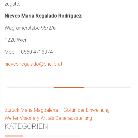
zugute.
Nieves Maria Regalado Rodriguez
Wagramerstaße 95/2/6
1220 Wien
Mobil: 0660 4713074
nieves.regalado@chello.at
Beitragsnavigation
Vorhergehender
Zurück
Maria Magdalena – Göttin der Einweihung
Nächster
Beitrag:
Weiter
Visionary Art als Dauerausstellung
Seitenleiste
KATEGORIEN
Beitrag: