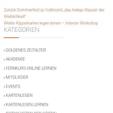
Beitragsnavigation
Vorhergehender
Zurück
Sommerfest zu Vollmond „das heilige Wasser der
Beitrag:
Weiblichkeit“
Nächster
Weiter
Kipperkarten legen lernen – Intensiv Workshop
Seitenleiste
KATEGORIEN
Beitrag:
GOLDENES ZEITALTER
AKADEMIE
FERNKURS ONLINE LERNEN
MITGLIEDER
EVENTS
KARTENLEGEN
KARTENLEGEN LERNEN