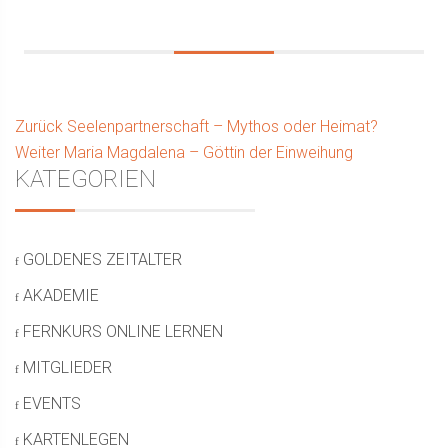
Beitragsnavigation
Vorhergehender
Zurück
Seelenpartnerschaft – Mythos oder Heimat?
Nächster
Beitrag:
Weiter
Maria Magdalena – Göttin der Einweihung
Seitenleiste
KATEGORIEN
Beitrag:
GOLDENES ZEITALTER
AKADEMIE
FERNKURS ONLINE LERNEN
MITGLIEDER
EVENTS
KARTENLEGEN